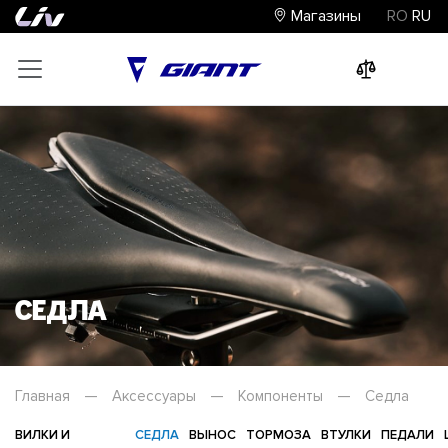
Магазины
RO
RU
0
0
0
Седла
Главная
—
Аксессуары
—
Компоненты
—
Седла
ВИЛКИ И
СЕДЛА
ВЫНОС
ТОРМОЗА
ВТУЛКИ
ПЕДАЛИ