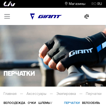
Магазины
RO
RU
0
0
0
Перчатки
Главная
—
Аксессуары
—
Экипировка
—
Перчатки
ВЕЛООДЕЖДА
ОЧКИ
ШЛЕМЫ /
ПЕРЧАТКИ
ВЕЛООБУВЬ