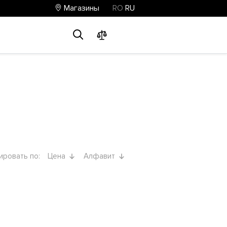
Магазины
RO
RU
0
0
0
ировать по:
Цена
Алфавит