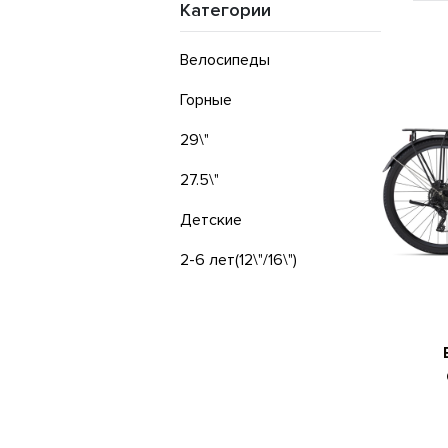
Категории
Велосипеды
Горные
29\"
27.5\"
Детские
2-6 лет(12\"/16\")